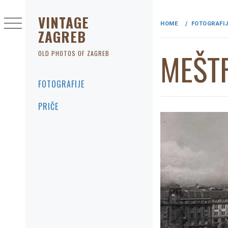
Skip
to
VINTAGE
HOME
FOTOGRAFI
content
ZAGREB
MEŠTR
OLD PHOTOS OF ZAGREB
Primary
FOTOGRAFIJE
Menu
PRIČE